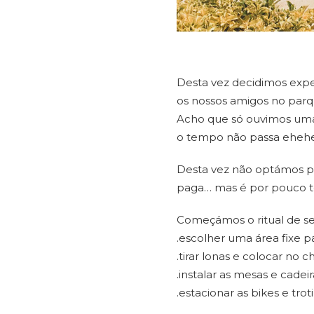
Desta vez decidimos exp
os nossos amigos no parq
Acho que só ouvimos umas
o tempo não passa eheh
Desta vez não optámos po
paga… mas é por pouco 
Começámos o ritual de s
.escolher uma área fixe p
.tirar lonas e colocar no c
.instalar as mesas e cadeir
.estacionar as bikes e tr