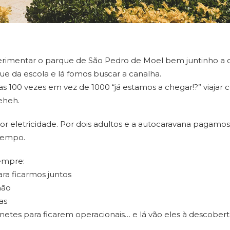
erimentar o parque de São Pedro de Moel bem juntinho 
ue da escola e lá fomos buscar a canalha.
 100 vezes em vez de 1000 “já estamos a chegar!?” viaja
eheh.
r eletricidade. Por dois adultos e a autocaravana pagamos
tempo.
empre:
ara ficarmos juntos
hão
as
otinetes para ficarem operacionais… e lá vão eles à descober