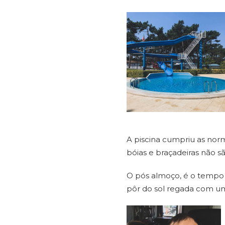
A piscina cumpriu as norm
bóias e braçadeiras não sã
O pós almoço, é o tempo i
pôr do sol regada com um