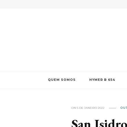
João e Joana
blog pessoal
QUEM SOMOS
HYMER B 654
ON
5 DE JANEIRO 2022
OU
San Isidr