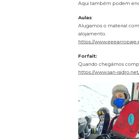
Aqui também podem enco
Aulas
:
Alugamos o material com 
alojamento.
https://www.eeearropaje.e
Forfait:
Quando chegámos compramo
https://www.san-isidro.net/