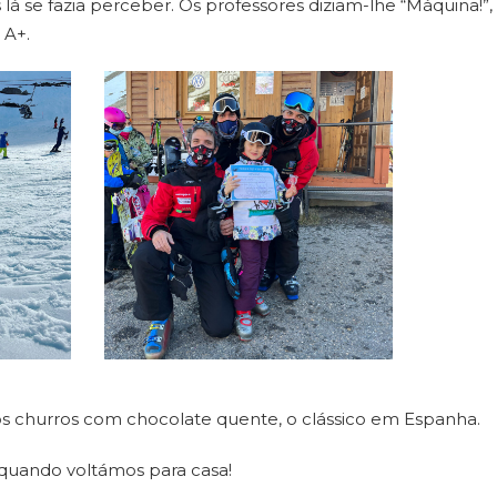
s lá se fazia perceber. Os professores diziam-lhe “Máquina!”
 A+.
s churros com chocolate quente, o clássico em Espanha.
 quando voltámos para casa!