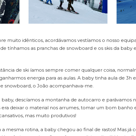
pre muito idênticos, acordávamos vestíamos o nosso equi
de tínhamos as pranchas de snowboard e os skis da baby 
ância de ski íamos sempre comer qualquer coisa, norma
 ganharmos energia para as aulas. A baby tinha aula de 3h 
 de snowboard, o João acompanhava-me.
da baby, descíamos a montanha de autocarro e parávamos 
 era deixar o material nos arrumes, tomar um bom banho 
cansativos, mas muito produtivos!
 mesma rotina, a baby chegou ao final de rastos! Mas já c